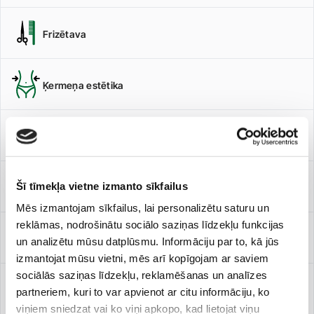
Frizētava
Ķermeņa estētika
Masāžas
Šī tīmekļa vietne izmanto sīkfailus
Pēdu aprūpe
Mēs izmantojam sīkfailus, lai personalizētu saturu un
reklāmas, nodrošinātu sociālo saziņas līdzekļu funkcijas
Sejas estētika
un analizētu mūsu datplūsmu. Informāciju par to, kā jūs
izmantojat mūsu vietni, mēs arī kopīgojam ar saviem
sociālās saziņas līdzekļu, reklamēšanas un analīzes
SPA zona
partneriem, kuri to var apvienot ar citu informāciju, ko
viņiem sniedzat vai ko viņi apkopo, kad lietojat viņu