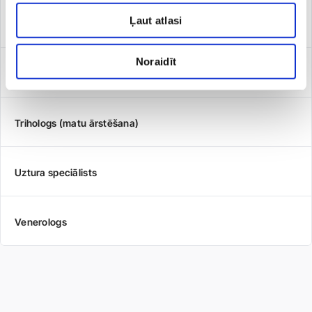
Ļaut atlasi
Podologs
Noraidīt
Tehniskais ortopēds
Trihologs (matu ārstēšana)
Uztura speciālists
Venerologs