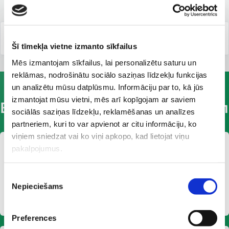
статью
Šī tīmekļa vietne izmanto sīkfailus
Mēs izmantojam sīkfailus, lai personalizētu saturu un
reklāmas, nodrošinātu sociālo saziņas līdzekļu funkcijas
un analizētu mūsu datplūsmu. Informāciju par to, kā jūs
НАШИ УСЛУГИ
izmantojat mūsu vietni, mēs arī kopīgojam ar saviem
Выберите интересующий раздел
sociālās saziņas līdzekļu, reklamēšanas un analīzes
partneriem, kuri to var apvienot ar citu informāciju, ko
viņiem sniedzat vai ko viņi apkopo, kad lietojat viņu
pakalpojumus.
Piekrišanas
Nepieciešams
izvēle
Услуги
Preferences