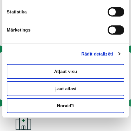
Statistika
Mārketings
Специалисты
Rādīt detalizēti
Atļaut visu
Цены
Ļaut atlasi
Noraidīt